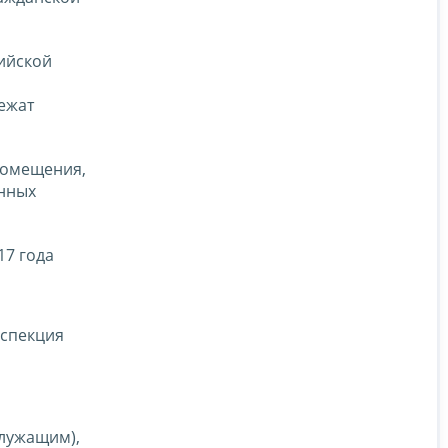
ийской
ежат
 помещения,
енных
17 года
нспекция
служащим),