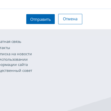
Отмена
Отправить
атная связь
такты
писка на новости
использовании
ормации сайта
ественный совет