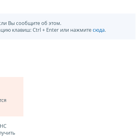
сли Вы сообщите об этом.
цию клавиш: Ctrl + Enter или нажмите
сюда
.
тся
ФНС
лучить