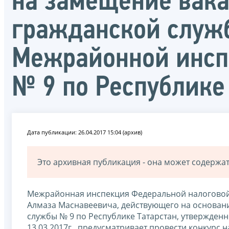
на замещение вака
гражданской служ
Межрайонной инсп
№ 9 по Республике
Дата публикации: 26.04.2017 15:04 (архив)
Это архивная публикация - она может содерж
Межрайонная инспекция Федеральной налоговой 
Алмаза Маснавеевича, действующего на основа
службы № 9 по Республике Татарстан, утвержден
13.03.2017г., предусматривает провести конкурс