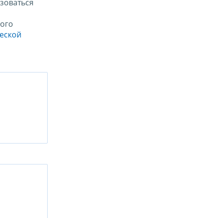
зоваться
ого
ческой