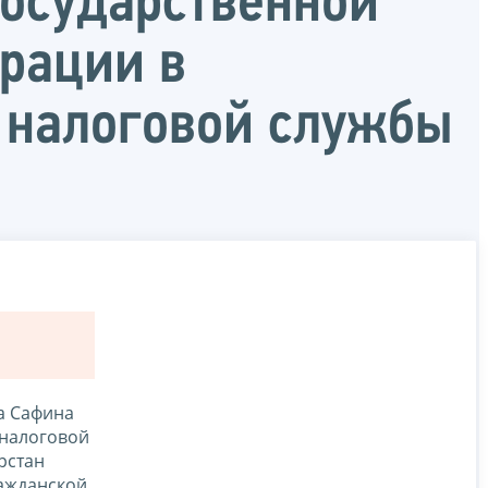
осударственной
рации в
 налоговой службы
а Сафина
 налоговой
рстан
ражданской