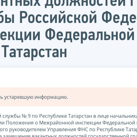
нтных должностей г
бы Российской Феде
екции Федеральной
 Татарстан
ать устаревшую информацию.
службы № 9 по Республике Татарстан в лице начальник
нии Положения о Межрайонной инспекции Федеральной
ного руководителем Управления ФНС по Республике Тата
 на замещение вакантных должностей государственной г