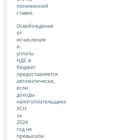
пониженной
ставке.
Освобождение
от
исчисления
и
уплаты
НДС в
бюджет
предоставляется
автоматически,
если
доходы
налогоплательщика
УСН
за
2024
год не
превысили