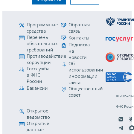
Программные
Обратная
средства
связь
Перечень
Контакты
обязательных
Подписка
требований
на
Противодействие
новости
коррупции
Об
Госслужба
использовании
в ФНС
информации
России
сайта
Вакансии
Общественный
совет
© 2005-202
ФНС Росси
Открытое
ведомство
Открытые
данные