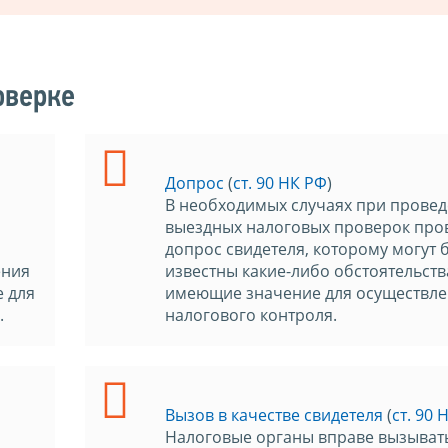
оверке
Допрос
(
ст. 90 НК РФ
)
В необходимых случаях при прове
выездных налоговых проверок про
допрос свидетеля, которому могут 
ения
известны какие-либо обстоятельств
 для
имеющие значение для осуществл
.
налогового контроля.
Вызов в качестве свидетеля
(
ст. 90 
Налоговые органы вправе вызыват