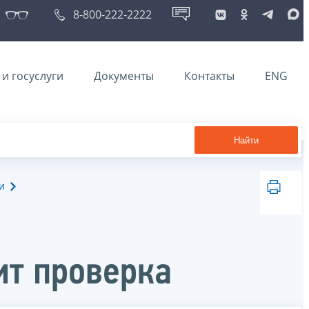
8-800-222-2222
и госуслуги
Документы
Контакты
ENG
Найти
и
ит проверка