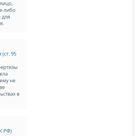
лицо,
е-либо
 для
я.
я
(
ст. 95
пертизы
ела
 ему не
ве
ьствах в
НК РФ
)