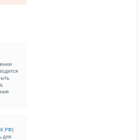
дении
водится
быть
а,
ения
НК РФ
)
ь для