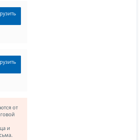
рузить
рузить
ются от
оговой
ца и
сьма.