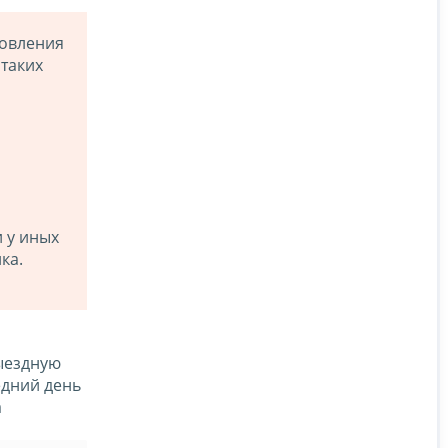
новления
 таких
 у иных
ка.
ыездную
едний день
а