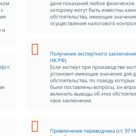
иком
дачи показаний любое физическое 
 с
которому могут быть известны каки
ния
обстоятельства, имеющие значение
осуществления налогового контрол
 и
Получение экспертного заключени
НК РФ
)
и)
(
ст.
Если эксперт при производстве экс
установит имеющие значение для д
обстоятельства, по поводу которых
ве
были поставлены вопросы, он впра
включить выводы об этих обстоятел
свое заключение.
Привлечение переводчика
(
ст. 97 