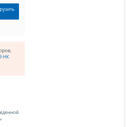
рузить
оров,
9 НК
веденной
ь