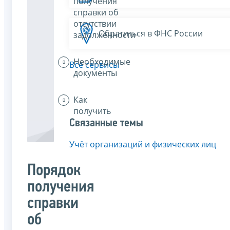
получения
справки об
отсутствии
Обратиться в ФНС России
задолженности
Необходимые
Все сервисы
документы
Как
получить
Связанные темы
Учёт организаций и физических лиц
Порядок
получения
справки
об