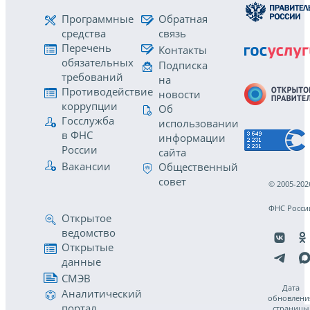
Программные
Обратная
средства
связь
Перечень
Контакты
обязательных
Подписка
требований
на
Противодействие
новости
коррупции
Об
Госслужба
использовании
в ФНС
информации
России
сайта
Вакансии
Общественный
совет
© 2005-202
ФНС Росси
Открытое
ведомство
Открытые
данные
СМЭВ
Дата
Аналитический
обновлени
портал
страницы