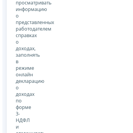
просматривать
информацию
о
представленных
работодателем
справках
о
доходах,
заполнять
в
режиме
онлайн
декларацию
о
доходах
по
форме
3-
НДФЛ
и