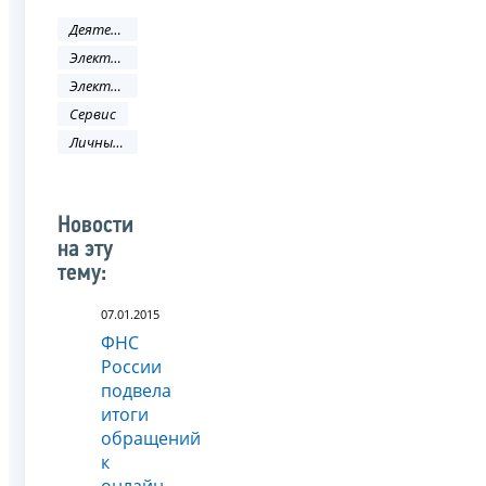
Деятельность ФНС
Электронные услуги
Электронные сервисы
Сервис
Личный кабинет
Новости
на эту
тему:
07.01.2015
ФНС
России
подвела
итоги
обращений
к
онлайн