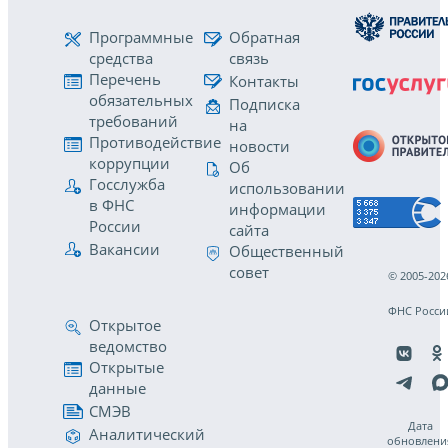
Программные
Обратная
средства
связь
Перечень
Контакты
обязательных
Подписка
требований
на
Противодействие
новости
коррупции
Об
Госслужба
использовании
в ФНС
информации
России
сайта
Вакансии
Общественный
совет
© 2005-202
ФНС Росси
Открытое
ведомство
Открытые
данные
СМЭВ
Дата
Аналитический
обновлени