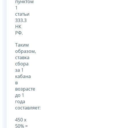
пунктом
1
статьи
333.3
НК
РФ.
Таким
образом,
ставка
сбора
за 1
кабана
в
возрасте
до 1
года
составляет:
450 х
50% =