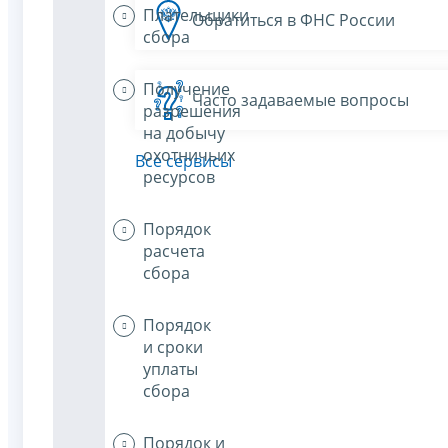
Плательщики
Обратиться в ФНС России
сбора
Получение
Часто задаваемые вопросы
разрешения
на добычу
охотничьих
Все сервисы
ресурсов
Порядок
расчета
сбора
Порядок
и сроки
уплаты
сбора
Порядок и