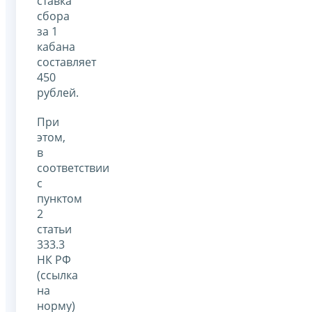
ставка
сбора
за 1
кабана
составляет
450
рублей.
При
этом,
в
соответствии
с
пунктом
2
статьи
333.3
НК РФ
(ссылка
на
норму)