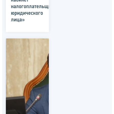
кабинет
налогоплательщика
юридического
лица»