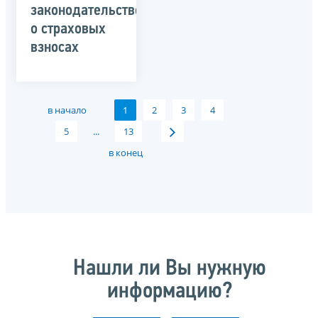
законодательство
о страховых
взносах
в начало
1
2
3
4
5
...
13
в конец
Нашли ли Вы нужную
информацию?