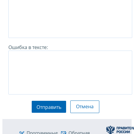
Ошибка в тексте:
Отмена
Отправить
Программные
Обратная