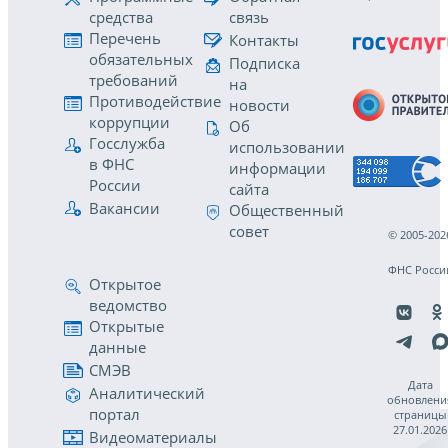
средства
связь
Перечень
Контакты
обязательных
Подписка
требований
на
Противодействие
новости
коррупции
Об
Госслужба
использовании
в ФНС
информации
России
сайта
Вакансии
Общественный
совет
© 2005-202
ФНС Росси
Открытое
ведомство
Открытые
данные
СМЭВ
Дата
Аналитический
обновлени
портал
страницы
27.01.2026
Видеоматериалы