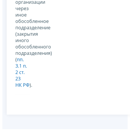
организации
через
иное
обособленное
подразделение
(закрытия
иного
обособленного
подразделения)
(
пп.
3.1 п.
2 ст.
23
НК РФ
).