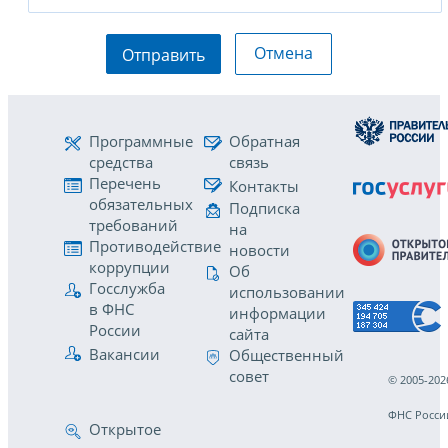
Отмена
Отправить
Программные
Обратная
средства
связь
Перечень
Контакты
обязательных
Подписка
требований
на
Противодействие
новости
коррупции
Об
Госслужба
использовании
в ФНС
информации
России
сайта
Вакансии
Общественный
совет
© 2005-202
ФНС Росси
Открытое