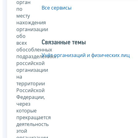
орган
Все сервисы
по
месту
нахождения
организации
обо
Связанные темы
всех
обособленных
Учёт организаций и физических лиц
подразделениях
российской
организации
на
территории
Российской
Федерации,
через
которые
прекращается
деятельность
этой
организации