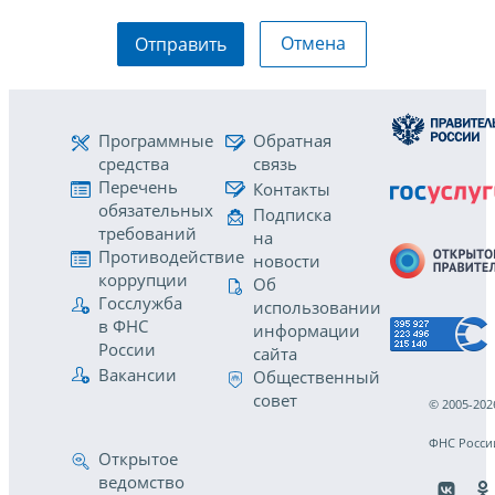
Отмена
Отправить
Программные
Обратная
средства
связь
Перечень
Контакты
обязательных
Подписка
требований
на
Противодействие
новости
коррупции
Об
Госслужба
использовании
в ФНС
информации
России
сайта
Вакансии
Общественный
совет
© 2005-202
ФНС Росси
Открытое
ведомство