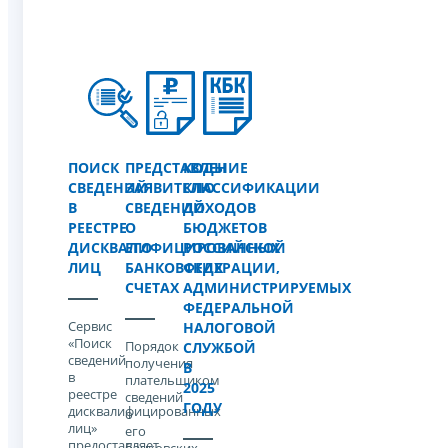
ПОИСК
ПРЕДСТАВЛЕНИЕ
КОДЫ
СВЕДЕНИЙ
ЗАЯВИТЕЛЮ
КЛАССИФИКАЦИИ
В
СВЕДЕНИЙ
ДОХОДОВ
РЕЕСТРЕ
О
БЮДЖЕТОВ
ДИСКВАЛИФИЦИРОВАННЫХ
ЕГО
РОССИЙСКОЙ
ЛИЦ
БАНКОВСКИХ
ФЕДЕРАЦИИ,
СЧЕТАХ
АДМИНИСТРИРУЕМЫХ
ФЕДЕРАЛЬНОЙ
Сервис
НАЛОГОВОЙ
«Поиск
Порядок
СЛУЖБОЙ
сведений
получения
В
в
плательщиком
2025
реестре
сведений
ГОДУ
дисквалифицированных
о
лиц»
его
предоставляет