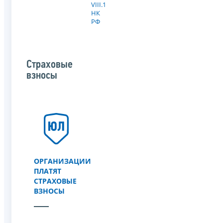
VIII.1
НК
РФ
Страховые
взносы
ОРГАНИЗАЦИИ
ПЛАТЯТ
СТРАХОВЫЕ
ВЗНОСЫ