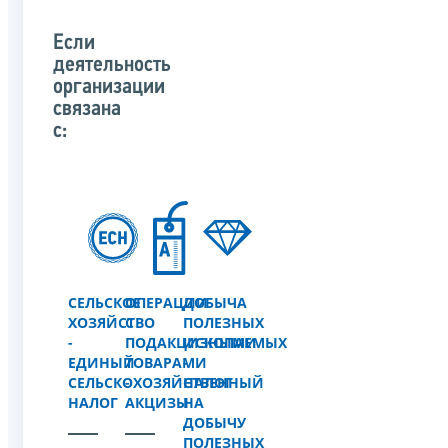
Если
деятельность
организации
связана
с:
СЕЛЬСКОЕ
ОПЕРАЦИИ
ДОБЫЧА
ХОЗЯЙСТВО
С
ПОЛЕЗНЫХ
-
ПОДАКЦИЗНЫМИ
ИСКОПАЕМЫХ
ЕДИНЫЙ
ТОВАРАМИ
-
СЕЛЬСКОХОЗЯЙСТВЕННЫЙ
-
НАЛОГ
НАЛОГ
АКЦИЗЫ
НА
ДОБЫЧУ
ПОЛЕЗНЫХ