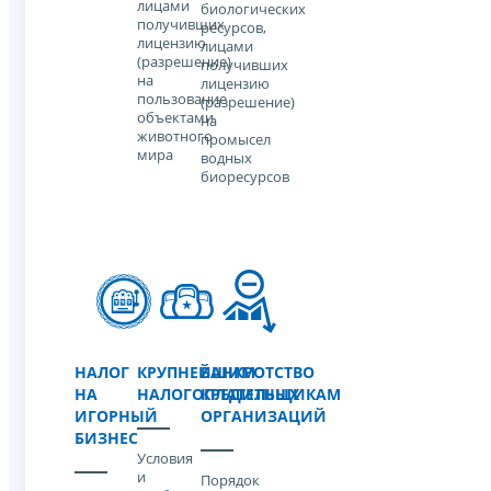
лицами
биологических
получивших
ресурсов,
лицензию
лицами
(разрешение)
получивших
на
лицензию
пользование
(разрешение)
объектами
на
животного
промысел
мира
водных
биоресурсов
НАЛОГ
КРУПНЕЙШИМ
БАНКРОТСТВО
НА
НАЛОГОПЛАТЕЛЬЩИКАМ
КРЕДИТНЫХ
ИГОРНЫЙ
ОРГАНИЗАЦИЙ
БИЗНЕС
Условия
и
Порядок