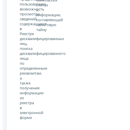
банковских
пользователю
счетах
возможность
и
просмотра
информации,
сведений,
составляющей
содержащихся
налоговую
в
тайну
Реестре
дисквалифицированных
лиц,
поиска
дисквалифицированного
лица
по
определенным
реквизитам,
а
также
получения
информации
из
реестра
в
электронной
форме