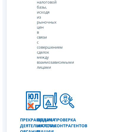
налоговой
базы,
исходя
из
рыночных
цен
в
связи
с
совершением
сделок
между
взаимозависимыми
лицами
ПРЕКРАЩЕНИЕ
ПОДАЧА
ПРОВЕРКА
ДЕЯТЕЛЬНОСТИ
ЖАЛОБЫ
КОНТРАГЕНТОВ
ОРГАНИЗАЦИИ
В