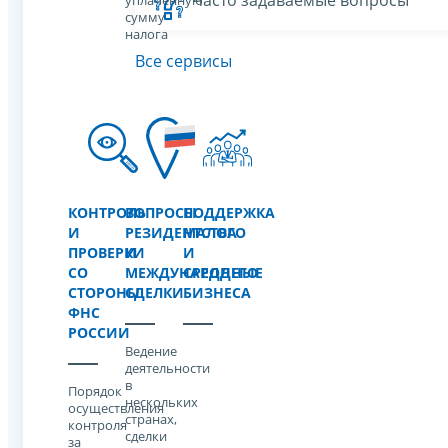
уплаченную
сумму
налога
Все сервисы
КОНТРОЛЬ
ВОПРОСЫ
ПОДДЕРЖКА
И
РЕЗИДЕНТСТВА
МАЛОГО
ПРОВЕРКИ
И
И
СО
МЕЖДУНАРОДНЫЕ
СРЕДНЕГО
СТОРОНЫ
СДЕЛКИ
БИЗНЕСА
ФНС
РОССИИ
Ведение
деятельности
в
Порядок
нескольких
осуществления
странах,
контроля
сделки
за