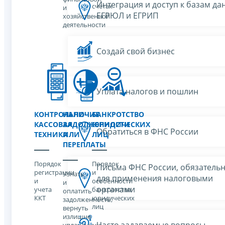
Интеграция и доступ к базам да
счетах
и
ЕГРЮЛ и ЕГРИП
хозяйственной
деятельности
Создай свой бизнес
Уплата налогов и пошлин
КОНТРОЛЬНО-
НАЛИЧИЕ
БАНКРОТСТВО
КАССОВАЯ
ЗАДОЛЖЕННОСТИ
ЮРИДИЧЕСКИХ
Обратиться в ФНС России
ТЕХНИКА
ИЛИ
ЛИЦ
ПЕРЕПЛАТЫ
Порядок
Порядок
Письма ФНС России, обязатель
регистрации
и
Узнать
для применения налоговыми
и
особенности
и
органами
учета
банкротства
оплатить
ККТ
юридических
задолженность,
лиц
вернуть
излишне
Часто задаваемые вопросы