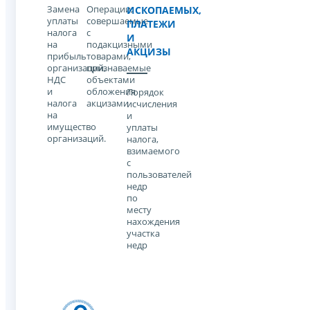
Замена
Операции,
ИСКОПАЕМЫХ,
уплаты
совершаемые
ПЛАТЕЖИ
налога
с
И
на
подакцизными
АКЦИЗЫ
прибыль
товарами,
организаций,
признаваемые
НДС
объектами
и
обложения
Порядок
налога
акцизами
исчисления
на
и
имущество
уплаты
организаций.
налога,
взимаемого
с
пользователей
недр
по
месту
нахождения
участка
недр