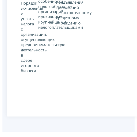
особенности
предъявления
Порядок
налогообложения
требований
исчисления
организаций,
несостоятельному
и
признанных
кредитному
уплаты
крупнейшими
учреждению
налога
налогоплательщиками
с
организаций,
осуществляющих
предпринимательскую
деятельность
в
сфере
игорного
бизнеса