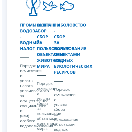
ПРОМЫШЛЕННЫЙ
ОХОТА
РЫБОЛОВСТВО
ВОДОЗАБОР
-
-
-
СБОР
СБОР
ВОДНЫЙ
ЗА
ЗА
НАЛОГ
ПОЛЬЗОВАНИЕ
ПОЛЬЗОВАНИЕ
ОБЪЕКТАМИ
ОБЪЕКТАМИ
ЖИВОТНОГО
ВОДНЫХ
Порядок
МИРА
БИОЛОГИЧЕСКИХ
исчисления
РЕСУРСОВ
и
уплаты
Порядок
налога,
исчисления
Порядок
уплачиваемого
и
исчисления
за
уплаты
и
осуществление
cбора
уплаты
специального
за
cбора
и
пользование
за
(или)
объектами
пользование
особого
животного
объектами
водопользования
мира,
водных