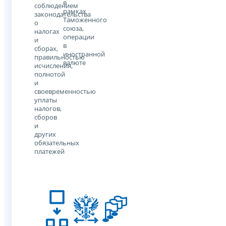
в
соблюдением
рамках
законодательства
Таможенного
о
союза,
налогах
операции
и
в
сборах,
иностранной
правильностью
валюте
исчисления,
полнотой
и
своевременностью
уплаты
налогов,
сборов
и
других
обязательных
платежей