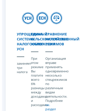
УПРОЩЕННАЯ
ЕДИНЫЙ
СРАВНЕНИЕ
СИСТЕМА
СЕЛЬСКОХОЗЯЙСТВЕННЫЙ
НАЛОГОВЫХ
НАЛОГООБЛОЖЕНИЯ
НАЛОГ
РЕЖИМОВ
УСН
При
Организация
этом
вправе
заменяет
режиме
применять
три
Вы
одновременно
налога
платите
несколько
всего
спецрежимов
6%
по
разницы
различным
между
видам
доходами
деятельности.
и
Подробнее
расходами
см.
раздел