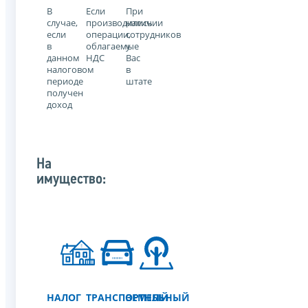
В
Если
При
случае,
производились
наличии
если
операции,
сотрудников
в
облагаемые
у
данном
НДС
Вас
налоговом
в
периоде
штате
получен
доход
На
имущество:
НАЛОГ
ТРАНСПОРТНЫЙ
ЗЕМЕЛЬНЫЙ