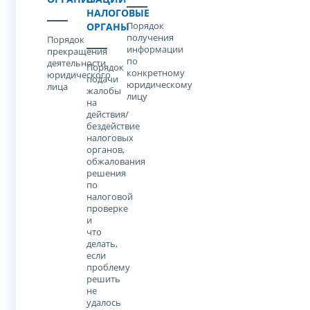
НАЛОГОВЫЕ
Порядок
ОРГАНЫ
получения
Порядок
информации
прекращения
по
деятельности
Порядок
конкретному
юридического
подачи
юридическому
лица
жалобы
лицу
на
действия/
бездействие
налоговых
органов,
обжалования
решения
по
налоговой
проверке
и
что
делать,
если
проблему
решить
не
удалось