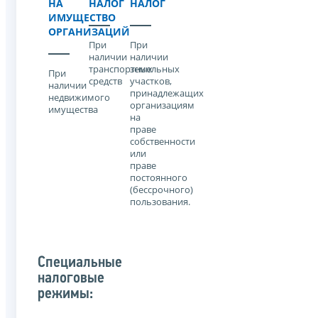
НА
НАЛОГ
НАЛОГ
ИМУЩЕСТВО
ОРГАНИЗАЦИЙ
При
При
наличии
наличии
транспортных
земельных
При
средств
участков,
наличии
принадлежащих
недвижимого
организациям
имущества
на
праве
собственности
или
праве
постоянного
(бессрочного)
пользования.
Специальные
налоговые
режимы: