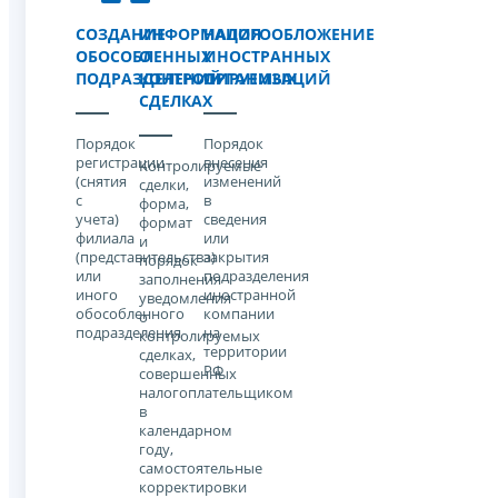
СОЗДАНИЕ
ИНФОРМАЦИЯ
НАЛОГООБЛОЖЕНИЕ
ОБОСОБЛЕННЫХ
О
ИНОСТРАННЫХ
ПОДРАЗДЕЛЕНИЙ
КОНТРОЛИРУЕМЫХ
ОРГАНИЗАЦИЙ
СДЕЛКАХ
Порядок
Порядок
регистрации
внесения
Контролируемые
(снятия
изменений
сделки,
с
в
форма,
учета)
сведения
формат
филиала
или
и
(представительства)
закрытия
порядок
или
подразделения
заполнения
иного
иностранной
уведомления
обособленного
компании
о
подразделения
на
контролируемых
территории
сделках,
РФ
совершенных
налогоплательщиком
в
календарном
году,
самостоятельные
корректировки