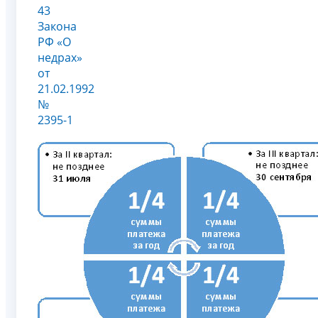
43
Закона
РФ «О
недрах»
от
21.02.1992
№
2395-1