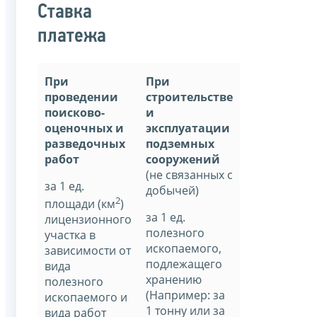
Ставка
платежа
При
При
проведении
строительстве
поисково-
и
оценочных и
эксплуатации
разведочных
подземных
работ
сооружений
(не связанных с
за 1 ед.
добычей)
2
площади (км
)
за 1 ед.
лицензионного
полезного
участка в
ископаемого,
зависимости от
подлежащего
вида
хранению
полезного
(Например: за
ископаемого и
1 тонну или за
вида работ