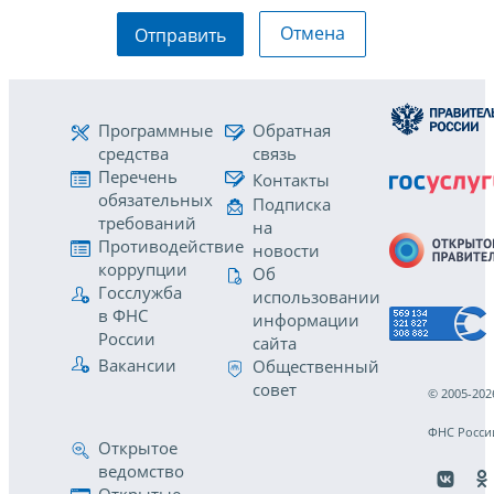
Отмена
Отправить
Программные
Обратная
средства
связь
Перечень
Контакты
обязательных
Подписка
требований
на
Противодействие
новости
коррупции
Об
Госслужба
использовании
в ФНС
информации
России
сайта
Вакансии
Общественный
совет
© 2005-202
ФНС Росси
Открытое
ведомство