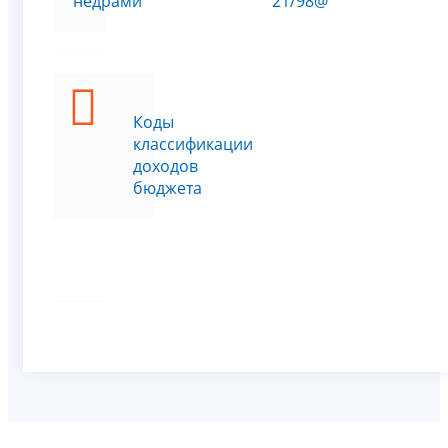
недрами
21/98@
Коды
классификации
доходов
бюджета