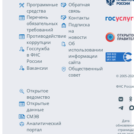
Программные
Обратная
средства
связь
Перечень
Контакты
обязательных
Подписка
требований
на
Противодействие
новости
коррупции
Об
Госслужба
использовании
в ФНС
информации
России
сайта
Вакансии
Общественный
совет
© 2005-202
ФНС Росси
Открытое
ведомство
Открытые
данные
СМЭВ
Дата
Аналитический
обновлени
портал
страницы