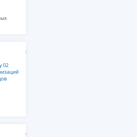
ных
у 02
низаций
дов