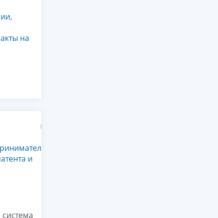
ии,
акты на
приниматель,
атента и
 система