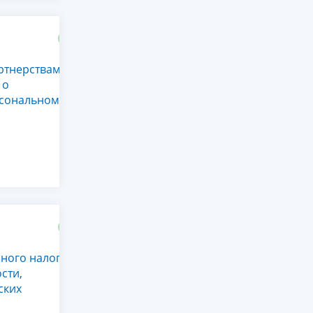
ртнерствами
 о
рсональном
ного налога.
сти,
ских