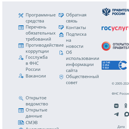
Программные
Обратная
средства
связь
Перечень
Контакты
обязательных
Подписка
требований
на
Противодействие
новости
коррупции
Об
Госслужба
использовании
в ФНС
информации
России
сайта
Вакансии
Общественный
совет
© 2005-202
ФНС Росси
Открытое
ведомство
Открытые
данные
СМЭВ
Дата