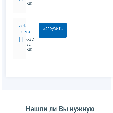
KB)
xsd-
Загрузить
схема
(XSD
82
KB)
Нашли ли Вы нужную