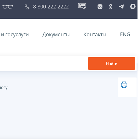
8-800-222-2222
и госуслуги
Документы
Контакты
ENG
Найти
логу