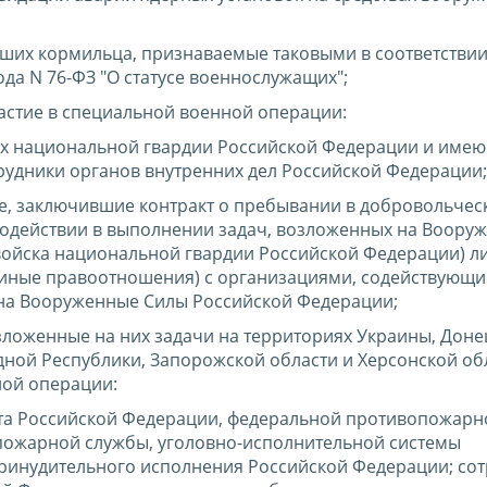
ших кормильца, признаваемые таковыми в соответствии
да N 76-ФЗ "О статусе военнослужащих";
стие в специальной военной операции:
ках национальной гвардии Российской Федерации и име
рудники органов внутренних дел Российской Федерации;
е, заключившие контракт о пребывании в добровольчес
одействии в выполнении задач, возложенных на Воору
войска национальной гвардии Российской Федерации) л
иные правоотношения) с организациями, содействующ
на Вооруженные Силы Российской Федерации;
ложенные на них задачи на территориях Украины, Доне
ной Республики, Запорожской области и Херсонской об
ой операции:
ета Российской Федерации, федеральной противопожарн
пожарной службы, уголовно-исполнительной системы
ринудительного исполнения Российской Федерации; со