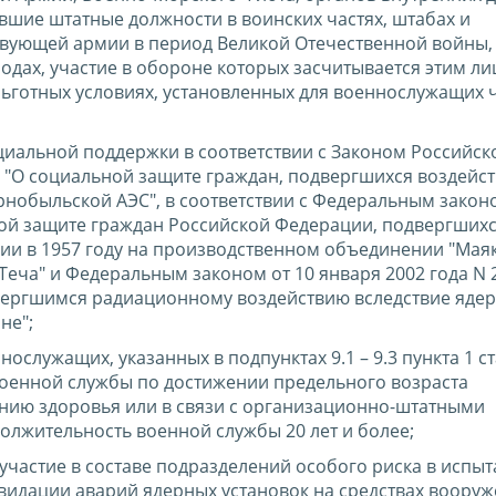
вшие штатные должности в воинских частях, штабах и
твующей армии в период Великой Отечественной войны,
родах, участие в обороне которых засчитывается этим ли
 льготных условиях, установленных для военнослужащих 
иальной поддержки в соответствии с Законом Российск
-1 "О социальной защите граждан, подвергшихся воздейс
рнобыльской АЭС", в соответствии с Федеральным законо
ной защите граждан Российской Федерации, подвергших
ии в 1957 году на производственном объединении "Маяк
Теча" и Федеральным законом от 10 января 2002 года N 
вергшимся радиационному воздействию вследствие яде
не";
служащих, указанных в подпунктах 9.1 – 9.3 пункта 1 ст
 военной службы по достижении предельного возраста
янию здоровья или в связи с организационно-штатными
жительность военной службы 20 лет и более;
частие в составе подразделений особого риска в испыт
видации аварий ядерных установок на средствах вооруж