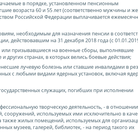
ачаемые в порядке, установленном пенсионным
игшие возраста 60 и 55 лет (соответственно мужчины и ж
льством Российской Федерации выплачивается ежемесяч
овиям, необходимым для назначения пенсии в соответст
и, действовавшим на 31 декабря 2018 года (с 01.01.2019
ы или призывавшиеся на военные сборы, выполнявшие
и других странах, в которых велись боевые действия;
несшие лучевую болезнь или ставшие инвалидами в рез
анных с любыми видами ядерных установок, включая яде
 государственных служащих, погибших при исполнении
фессиональную творческую деятельность, - в отношении
 сооружений, используемых ими исключительно в каче
, а также жилых помещений, используемых для организа
ных музеев, галерей, библиотек, - на период такого их