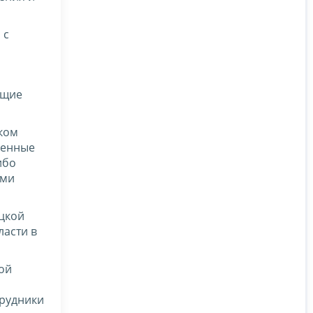
 с
ющие
ком
женные
ибо
ими
цкой
ласти в
ой
трудники