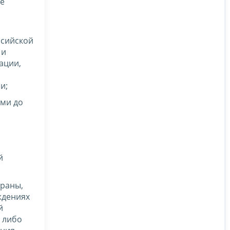
ие
ссийской
 и
ации,
и;
ами до
й
храны,
ждениях
й
 либо