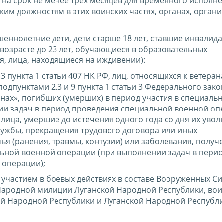
на срок не менее трех месяцев для временного исполн
им должностям в этих воинских частях, органах, органи
ршеннолетние дети, дети старше 18 лет, ставшие инвалид
в возрасте до 23 лет, обучающиеся в образовательных
, лица, находящиеся на иждивении):
9.3 пункта 1 статьи 407 НК РФ, лиц, относящихся к ветера
подпунктами 2.3 и 9 пункта 1 статьи 3 Федерального зако
анах», погибших (умерших) в период участия в специаль
и задач в период проведения специальной военной оп
 лица, умершие до истечения одного года со дня их увол
лужбы, прекращения трудового договора или иных
ья (ранения, травмы, контузии) или заболевания, полу
ьной военной операции (при выполнении задач в пери
 операции);
с участием в боевых действиях в составе Вооруженных С
Народной милиции Луганской Народной Республики, вои
й Народной Республики и Луганской Народной Республ