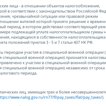
еские лица - в отношении объектов налогообложения,
рой в соответствии с законодательством Российской Фе
ения, чрезвычайной ситуации или правовой режим
отношении жителей которой принято решение о времен
говый период, в котором действовал соответствующий реж
азмере подлежащей уплате налогоплательщиком суммы н
ения, находящихся в собственности налогоплательщика
та положений пунктов 3 - 5 и 7 статьи 407 НК РФ.
ты периодом участия в специальной военной операции 
я специальной военной операции) признается налогов
 привлечено к участию в специальной военной операции
 специальной военной операции) независимо от срока 
налогового периода.
физических лиц, имеющих трех и более несовершеннолет
ttps://www.nalog.gov.ru/rn77/fl/pay_taxes/flat/pay_taxes/
).