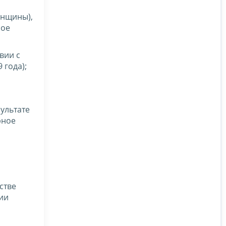
енщины),
ное
вии с
 года);
ультате
рное
стве
ции