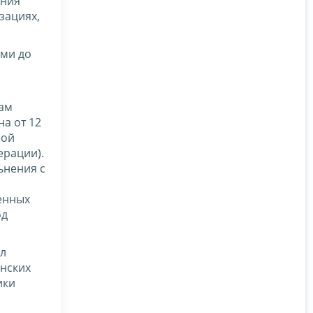
ения
зациях,
ами до
нам
на от 12
ной
ерации).
ьнения с
ченных
од
ил
нских
ики