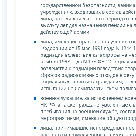
государственной безопасности, занима
учреждениях, входивших в состав дейс
лица, находившиеся в этот период в го
выслугу лет для назначения пенсии на
действующей армии;
лица, имеющие право на получение соц
Федерации от 15 мая 1991 года N 1244
радиации вследствие катастрофы на Че
ноября 1998 года N 175-ФЗ "О социаль
воздействию радиации вследствие авар
сбросов радиоактивных отходов в реку 
социальных гарантиях гражданам, под
испытаний на Семипалатинском полиго
военнослужащие, за исключением военно
НК РФ, а также граждане, уволенные с
пребывания на военной службе, состо
мероприятиями, имеющие общую продол
лица, принимавшие непосредственное у
ядерного и термоядерного оружия, лик