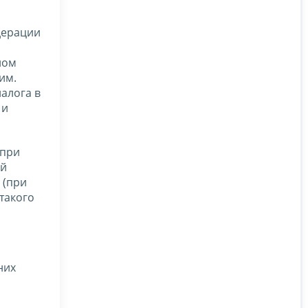
дерации
ном
им.
алога в
 и
(при
ый
 (при
такого
них