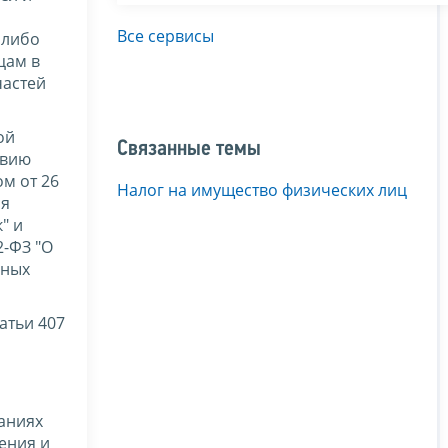
Все сервисы
 либо
цам в
частей
ой
Связанные темы
твию
м от 26
Налог на имущество физических лиц
ся
" и
2-ФЗ "О
рных
атьи 407
аниях
ения и