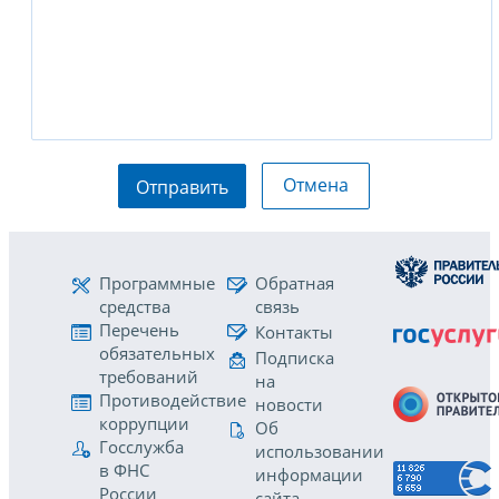
Отмена
Отправить
Программные
Обратная
средства
связь
Перечень
Контакты
обязательных
Подписка
требований
на
Противодействие
новости
коррупции
Об
Госслужба
использовании
в ФНС
информации
России
сайта