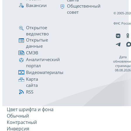
Вакансии
Общественный
совет
© 2005-202
ФНС Росси
Открытое
ведомство
Открытые
данные
СМЭВ
Дата
Аналитический
обновлени
портал
страницы
08.08.2026
Видеоматериалы
Карта
сайта
RSS
Цвет шрифта и фона
Обычный
Контрастный
Инверсия