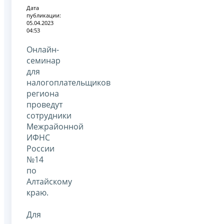
Дата
публикации:
05.04.2023
04:53
Онлайн-
семинар
для
налогоплательщиков
региона
проведут
сотрудники
Межрайонной
ИФНС
России
№14
по
Алтайскому
краю.
Для