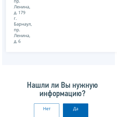
пр.
Ленина,
д. 179
г.
Барнаул,
пр.
Ленина,
д. 6
Нашли ли Вы нужную
информацию?
Нет
Да