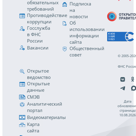
обязательных
Подписка
требований
на
Противодействие
новости
коррупции
Об
Госслужба
использовании
в ФНС
информации
России
сайта
Вакансии
Общественный
совет
© 2005-202
ФНС Росси
Открытое
ведомство
Открытые
данные
СМЭВ
Дата
Аналитический
обновлени
портал
страницы
10.08.2026
Видеоматериалы
Карта
сайта