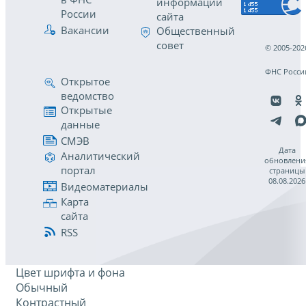
информации
России
сайта
Вакансии
Общественный
совет
© 2005-202
ФНС Росси
Открытое
ведомство
Открытые
данные
СМЭВ
Дата
Аналитический
обновлени
портал
страницы
08.08.2026
Видеоматериалы
Карта
сайта
RSS
Цвет шрифта и фона
Обычный
Контрастный