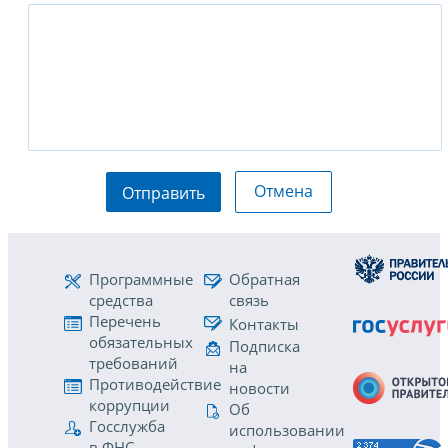
Отмена
Отправить
Программные
Обратная
средства
связь
Перечень
Контакты
обязательных
Подписка
требований
на
Противодействие
новости
коррупции
Об
Госслужба
использовании
в ФНС