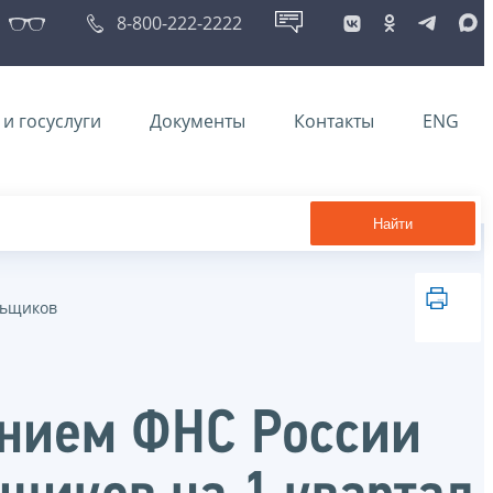
8-800-222-2222
и госуслуги
Документы
Контакты
ENG
Найти
льщиков
ением ФНС России