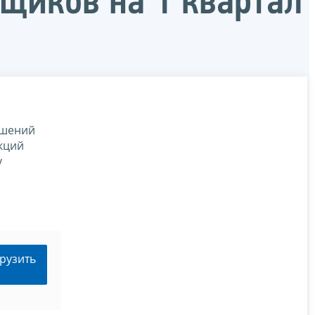
щиков на 1 квартал
ешений
кций
у
рузить