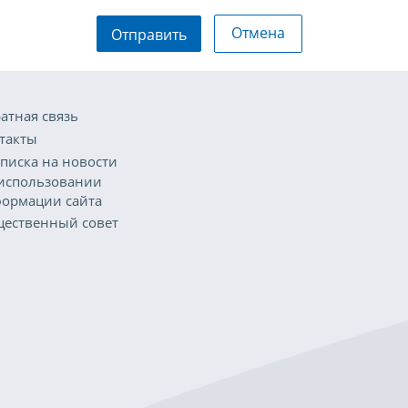
Отмена
Отправить
атная связь
такты
писка на новости
использовании
ормации сайта
ественный совет