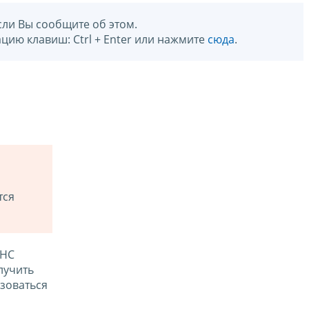
сли Вы сообщите об этом.
цию клавиш: Ctrl + Enter или нажмите
сюда
.
тся
ФНС
лучить
зоваться