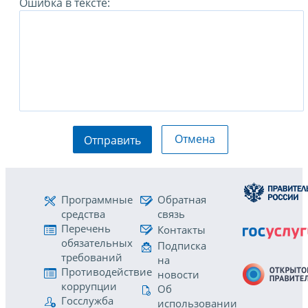
Ошибка в тексте:
Отмена
Отправить
Программные
Обратная
средства
связь
Перечень
Контакты
обязательных
Подписка
требований
на
Противодействие
новости
коррупции
Об
Госслужба
использовании