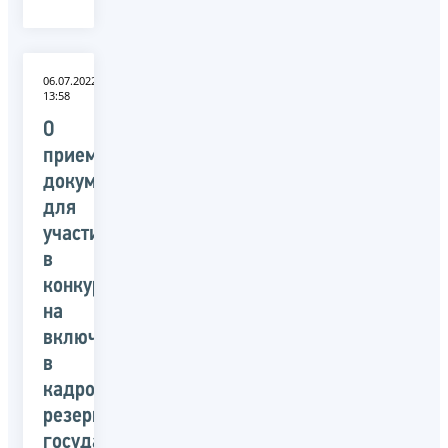
06.07.2022
13:58
О
приеме
документов
для
участия
в
конкурсе
на
включение
в
кадровый
резерв
государственной