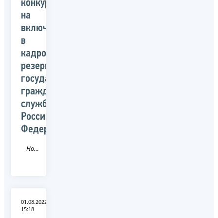
конкурса
на
включение
в
кадровый
резерв
государственной
гражданской
службы
Российской
Федерации
Новость
01.08.2022
15:18