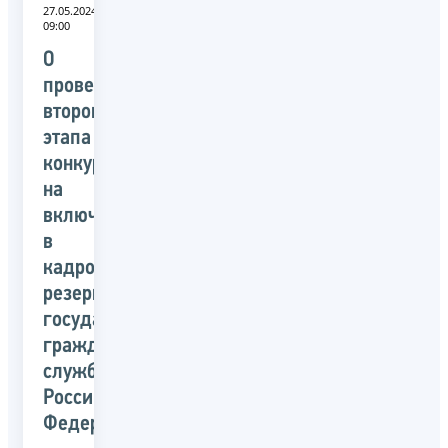
27.05.2024
09:00
О
проведении
второго
этапа
конкурса
на
включение
в
кадровый
резерв
государственной
гражданской
службы
Российской
Федерации