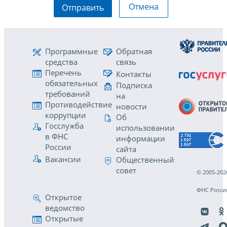
Отмена
Отправить
Программные
Обратная
средства
связь
Перечень
Контакты
обязательных
Подписка
требований
на
Противодействие
новости
коррупции
Об
Госслужба
использовании
в ФНС
информации
России
сайта
Вакансии
Общественный
совет
© 2005-202
ФНС Росси
Открытое
ведомство
Открытые