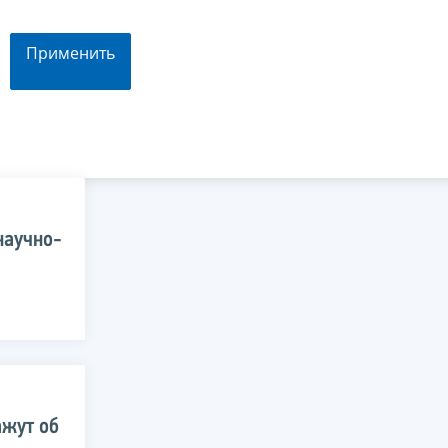
Применить
научно-
ажут об