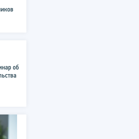
ников
инар об
льства