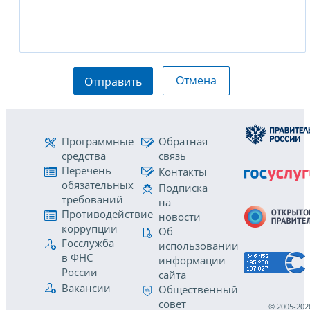
Отмена
Отправить
Программные
Обратная
средства
связь
Перечень
Контакты
обязательных
Подписка
требований
на
Противодействие
новости
коррупции
Об
Госслужба
использовании
в ФНС
информации
России
сайта
Вакансии
Общественный
совет
© 2005-202