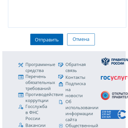
Отмена
Отправить
Программные
Обратная
средства
связь
Перечень
Контакты
обязательных
Подписка
требований
на
Противодействие
новости
коррупции
Об
Госслужба
использовании
в ФНС
информации
России
сайта
Вакансии
Общественный