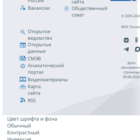
России
сайта
Вакансии
Общественный
совет
© 2005-202
ФНС Росси
Открытое
ведомство
Открытые
данные
СМЭВ
Дата
Аналитический
обновлени
портал
страницы
09.08.2026
Видеоматериалы
Карта
сайта
RSS
Цвет шрифта и фона
Обычный
Контрастный
Инверсия