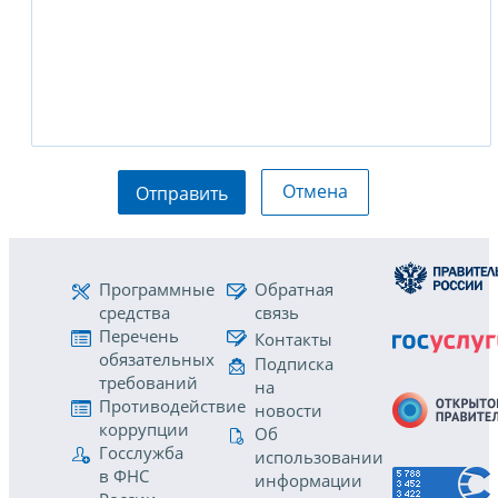
Отмена
Отправить
Программные
Обратная
средства
связь
Перечень
Контакты
обязательных
Подписка
требований
на
Противодействие
новости
коррупции
Об
Госслужба
использовании
в ФНС
информации