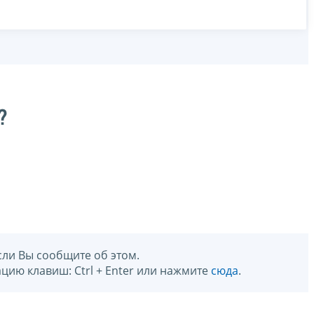
?
сли Вы сообщите об этом.
цию клавиш: Ctrl + Enter или нажмите
сюда
.