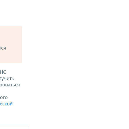
тся
ФНС
лучить
зоваться
ого
ческой