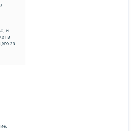
а
о, и
жет в
щего за
.
ие,