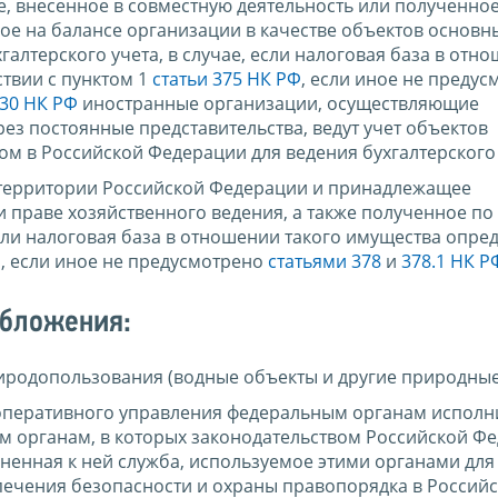
, внесенное в совместную деятельность или полученное
е на балансе организации в качестве объектов основны
галтерского учета, в случае, если налоговая база в отн
ствии с пунктом 1
статьи 375 НК РФ
, если иное не предус
 30 НК РФ
иностранные организации, осуществляющие
ез постоянные представительства, ведут учет объектов
м в Российской Федерации для ведения бухгалтерского 
территории Российской Федерации и принадлежащее
 праве хозяйственного ведения, а также полученное по
ли налоговая база в отношении такого имущества опред
Ф
, если иное не предусмотрено
статьями 378
и
378.1 НК Р
обложения:
иродопользования (водные объекты и другие природные
оперативного управления федеральным органам исполн
м органам, в которых законодательством Российской Ф
ненная к ней служба, используемое этими органами для
ечения безопасности и охраны правопорядка в Россий