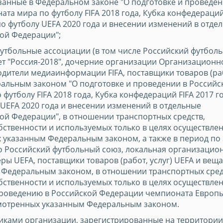
азанные в Федеральном законе "О подготовке и проведен
та мира по футболу FIFA 2018 года, Кубка конфедераций
по футболу UEFA 2020 года и внесении изменений в отде
ой Федерации";
утбольные ассоциации (в том числе Российский футбол
т "Россия-2018", дочерние организации Организационн
водители медиаинформации FIFA, поставщики товаров (ра
еральным законом "О подготовке и проведении в Российс
утболу FIFA 2018 года, Кубка конфедераций FIFA 2017 го
UEFA 2020 года и внесении изменений в отдельные
ой Федерации", в отношении транспортных средств,
ственности и используемых только в целях осуществле
указанным Федеральным законом, а также в период по 
о Российский футбольный союз, локальная организацио
ры UEFA, поставщики товаров (работ, услуг) UEFA и вещ
 Федеральным законом, в отношении транспортных сред
ственности и используемых только в целях осуществле
проведению в Российской Федерации чемпионата Европ
смотренных указанным Федеральным законом.
иками организации, зарегистрированные на территории