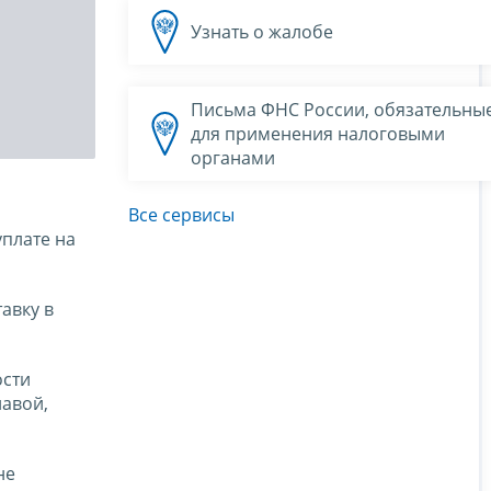
Узнать о жалобе
Письма ФНС России, обязательны
для применения налоговыми
органами
Все сервисы
уплате на
авку в
ости
лавой,
не