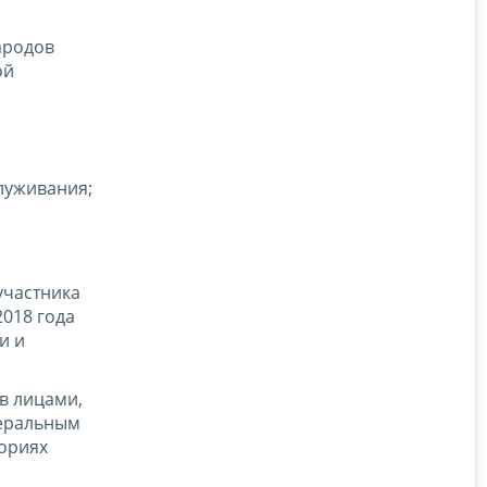
ародов
ой
луживания;
участника
2018 года
и и
в лицами,
деральным
ториях