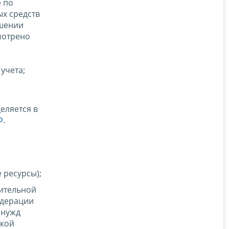
 по
х средств
ошении
мотрено
учета;
еляется в
Ф
.
 ресурсы);
ительной
едерации
 нужд
ской