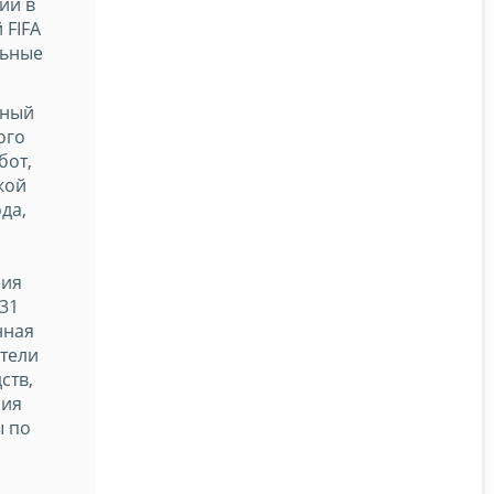
ии в
 FIFA
льные
ьный
ого
бот,
кой
да,
ния
31
нная
атели
ств,
ния
ы по