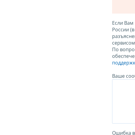
Если Вам
России (
разъясне
сервисо
По вопро
обеспече
поддержк
Ваше соо
Ошибка в 