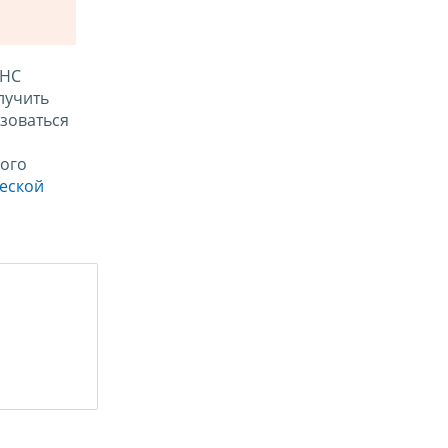
ФНС
лучить
зоваться
ого
ческой