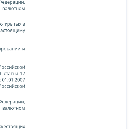
Федерации,
О валютном
открытых в
настоящему
лировании и
 Российской
1 статьи 12
 01.01.2007
Российской
Федерации,
О валютном
ижестоящих