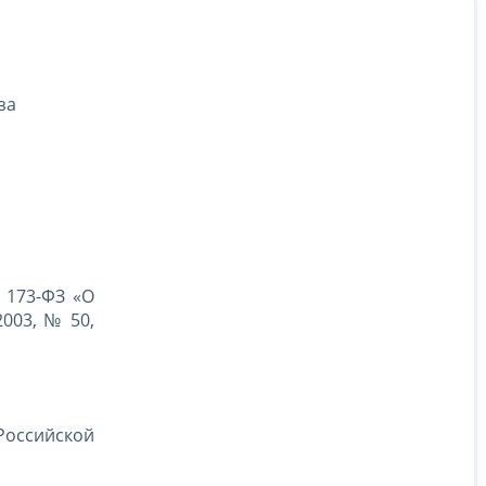
за
№ 173-ФЗ «О
003, № 50,
 Российской