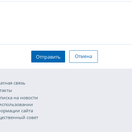
Отмена
Отправить
атная связь
такты
писка на новости
использовании
ормации сайта
ественный совет