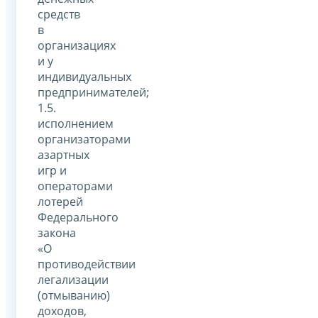
средств
в
организациях
и у
индивидуальных
предпринимателей;
1.5.
исполнением
организаторами
азартных
игр и
операторами
лотерей
Федерального
закона
«О
противодействии
легализации
(отмыванию)
доходов,