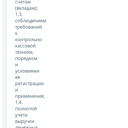
счетам
(вкладам);
1.3.
соблюдением
требований
к
контрольно-
кассовой
технике,
порядком
и
условиями
ее
регистрации
и
применения;
1.4.
полнотой
учета
выручки
денежных