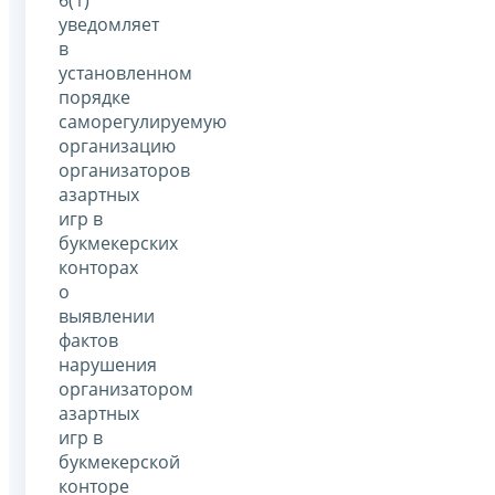
уведомляет
в
установленном
порядке
саморегулируемую
организацию
организаторов
азартных
игр в
букмекерских
конторах
о
выявлении
фактов
нарушения
организатором
азартных
игр в
букмекерской
конторе