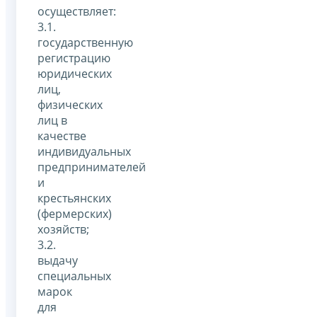
осуществляет:
3.1.
государственную
регистрацию
юридических
лиц,
физических
лиц в
качестве
индивидуальных
предпринимателей
и
крестьянских
(фермерских)
хозяйств;
3.2.
выдачу
специальных
марок
для