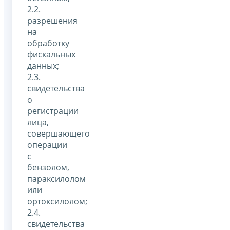
2.2.
разрешения
на
обработку
фискальных
данных;
2.3.
свидетельства
о
регистрации
лица,
совершающего
операции
с
бензолом,
параксилолом
или
ортоксилолом;
2.4.
свидетельства