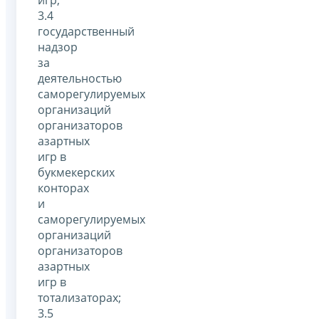
3.4
государственный
надзор
за
деятельностью
саморегулируемых
организаций
организаторов
азартных
игр в
букмекерских
конторах
и
саморегулируемых
организаций
организаторов
азартных
игр в
тотализаторах;
3.5