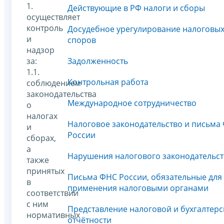
1.
Действующие в РФ налоги и сборы
осуществляет
контроль
Досудебное урегулирование налоговы
и
споров
надзор
за:
Задолженность
1.1.
Контрольная работа
соблюдением
законодательства
Международное сотрудничество
о
налогах
Налоговое законодательство и письма
и
России
сборах,
а
Нарушения налогового законодательст
также
принятых
Письма ФНС России, обязательные для
в
применения налоговыми органами
соответствии
с ним
Представление налоговой и бухгалтерс
нормативных
отчётности