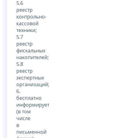
5.6
реестр
контрольно-
кассовой
техники;
5.7
реестр
фискальных
накопителей;
5.8
реестр
экспертных
организаций;
6.
бесплатно
информирует
(в том
числе
в
письменной