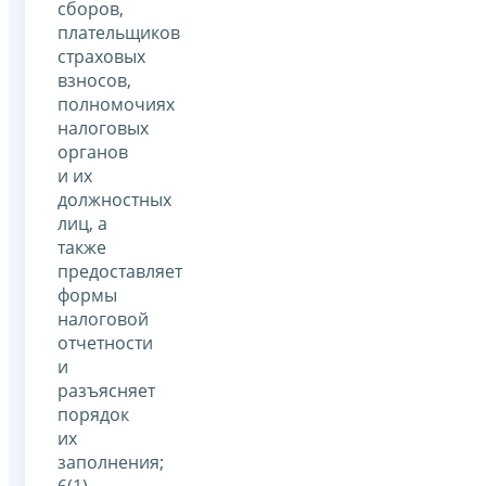
сборов,
плательщиков
страховых
взносов,
полномочиях
налоговых
органов
и их
должностных
лиц, а
также
предоставляет
формы
налоговой
отчетности
и
разъясняет
порядок
их
заполнения;
6(1)