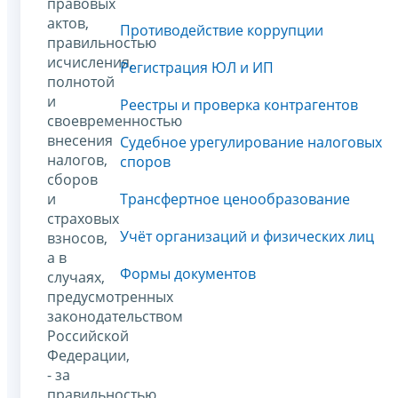
правовых
актов,
Противодействие коррупции
правильностью
исчисления,
Регистрация ЮЛ и ИП
полнотой
и
Реестры и проверка контрагентов
своевременностью
внесения
Судебное урегулирование налоговых
налогов,
споров
сборов
и
Трансфертное ценообразование
страховых
Учёт организаций и физических лиц
взносов,
а в
Формы документов
случаях,
предусмотренных
законодательством
Российской
Федерации,
- за
правильностью