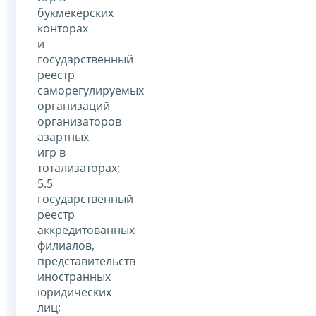
букмекерских
конторах
и
государственный
реестр
саморегулируемых
организаций
организаторов
азартных
игр в
тотализаторах;
5.5
государственный
реестр
аккредитованных
филиалов,
представительств
иностранных
юридических
лиц;