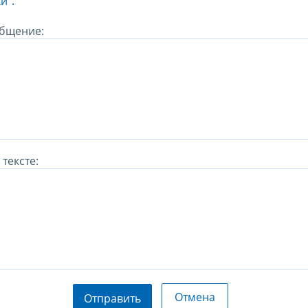
и".
бщение:
тексте:
Отмена
Отправить