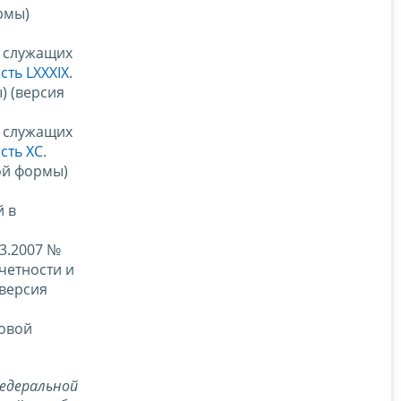
рмы)
, служащих
сть LXXXIX
.
) (версия
, служащих
сть XC
.
ой формы)
й в
03.2007 №
четности и
(версия
говой
едеральной