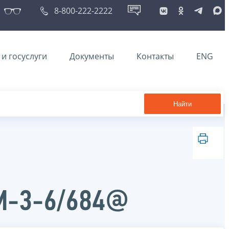
8-800-222-2222
и госуслуги
Документы
Контакты
ENG
Найти
ММ-3-6/684@