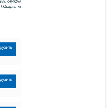
вой службы
П.Мокрецов
рузить
рузить