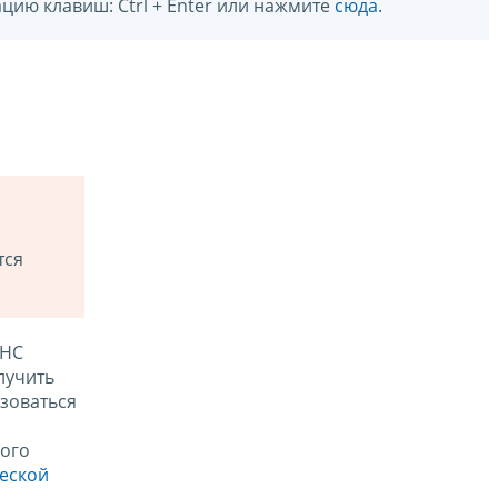
цию клавиш: Ctrl + Enter или нажмите
сюда
.
тся
ФНС
лучить
зоваться
ого
ческой