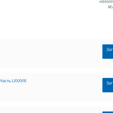
налого
М.
Заг
асть LXXXVIII
Заг