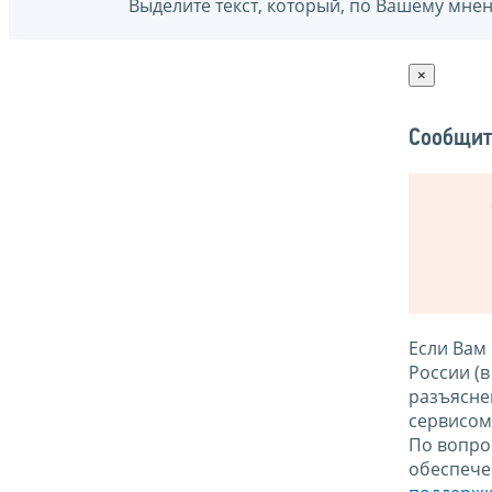
Выделите текст, который, по Вашему мне
×
Сообщит
Если Вам
России (
разъясне
сервисо
По вопро
обеспече