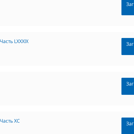
Заг
Часть LXXXIX
Заг
Заг
Часть XC
Заг