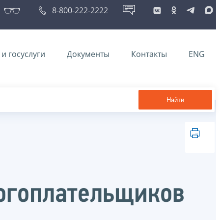
8-800-222-2222
и госуслуги
Документы
Контакты
ENG
Найти
логоплательщиков