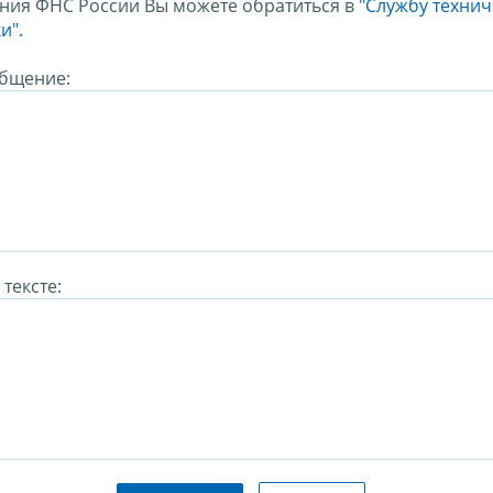
ния ФНС России Вы можете обратиться в
"Службу техни
и".
бщение:
тексте: