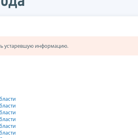
года
ать устаревшую информацию.
бласти
бласти
бласти
бласти
бласти
бласти