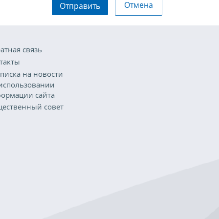
Отмена
Отправить
атная связь
такты
писка на новости
использовании
ормации сайта
ественный совет