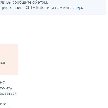
сли Вы сообщите об этом.
цию клавиш: Ctrl + Enter или нажмите
сюда
.
тся
ФНС
лучить
зоваться
ого