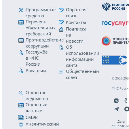
Программные
Обратная
средства
связь
Перечень
Контакты
обязательных
Подписка
требований
на
Противодействие
новости
коррупции
Об
Госслужба
использовании
в ФНС
информации
России
сайта
Вакансии
Общественный
совет
© 2005-202
ФНС Росси
Открытое
ведомство
Открытые
данные
СМЭВ
Дата
Аналитический
обновлени