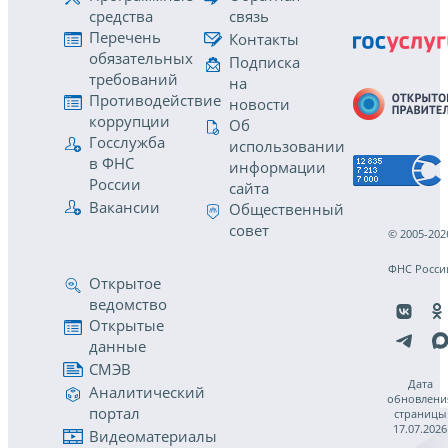
средства
связь
Перечень
Контакты
обязательных
Подписка
требований
на
Противодействие
новости
коррупции
Об
Госслужба
использовании
в ФНС
информации
России
сайта
Вакансии
Общественный
совет
© 2005-202
ФНС Росси
Открытое
ведомство
Открытые
данные
СМЭВ
Дата
Аналитический
обновлени
портал
страницы
17.07.2026
Видеоматериалы