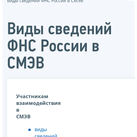
Виды сведений ФНС России в СМЭВ
Виды сведений
ФНС России в
СМЭВ
Участникам
взаимодействия
в
СМЭВ
виды
сведений