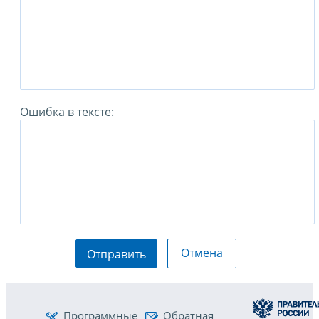
Ошибка в тексте:
Отмена
Отправить
Программные
Обратная