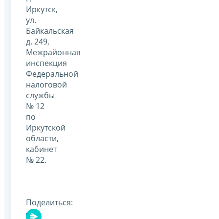
Иркутск,
ул.
Байкальская
д. 249,
Межрайонная
инспекция
Федеральной
налоговой
службы
№ 12
по
Иркутской
области,
кабинет
№ 22.
Поделиться: