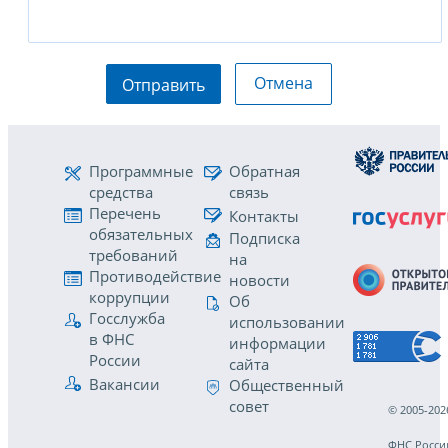
Отмена
Отправить
Программные
Обратная
средства
связь
Перечень
Контакты
обязательных
Подписка
требований
на
Противодействие
новости
коррупции
Об
Госслужба
использовании
в ФНС
информации
России
сайта
Вакансии
Общественный
совет
© 2005-202
ФНС Росси