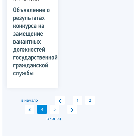
Объявление о
результатах
конкурса на
замещение
вакантных
должностей
государственной
гражданской
службы
в начало
1
2
3
4
5
в конец