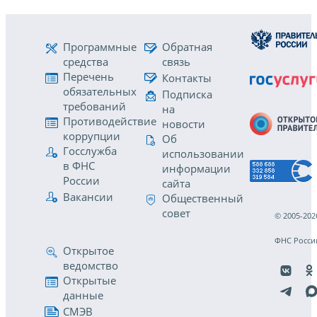
Программные
Обратная
средства
связь
Перечень
Контакты
обязательных
Подписка
требований
на
Противодействие
новости
коррупции
Об
Госслужба
использовании
в ФНС
информации
России
сайта
Вакансии
Общественный
совет
© 2005-202
ФНС Росси
Открытое
ведомство
Открытые
данные
СМЭВ