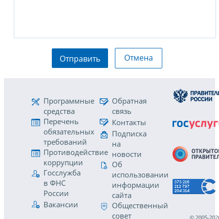
Отмена
Отправить
Программные
Обратная
средства
связь
Перечень
Контакты
обязательных
Подписка
требований
на
Противодействие
новости
коррупции
Об
Госслужба
использовании
в ФНС
информации
России
сайта
Вакансии
Общественный
совет
© 2005-202