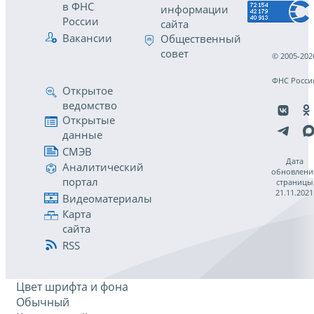
в ФНС
информации
России
сайта
Вакансии
Общественный
совет
© 2005-202
ФНС Росси
Открытое
ведомство
Открытые
данные
СМЭВ
Дата
Аналитический
обновлени
портал
страницы
21.11.2021
Видеоматериалы
Карта
сайта
RSS
Цвет шрифта и фона
Обычный