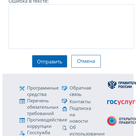
Ошибка в тексте:
Отмена
Отправить
Программные
Обратная
средства
связь
Перечень
Контакты
обязательных
Подписка
требований
на
Противодействие
новости
коррупции
Об
Госслужба
использовании