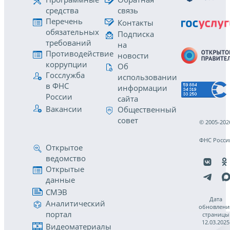
средства
связь
Перечень
Контакты
обязательных
Подписка
требований
на
Противодействие
новости
коррупции
Об
Госслужба
использовании
в ФНС
информации
России
сайта
Вакансии
Общественный
совет
© 2005-202
ФНС Росси
Открытое
ведомство
Открытые
данные
СМЭВ
Дата
Аналитический
обновлени
портал
страницы
12.03.2025
Видеоматериалы