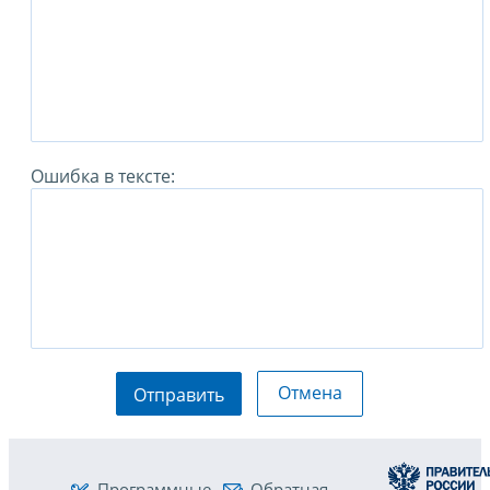
Ошибка в тексте:
Отмена
Отправить
Программные
Обратная