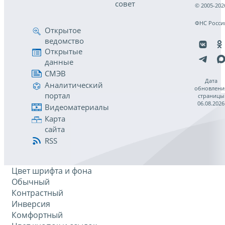
совет
© 2005-202
ФНС Росси
Открытое
ведомство
Открытые
данные
СМЭВ
Дата
Аналитический
обновлени
портал
страницы
06.08.2026
Видеоматериалы
Карта
сайта
RSS
Цвет шрифта и фона
Обычный
Контрастный
Инверсия
Комфортный