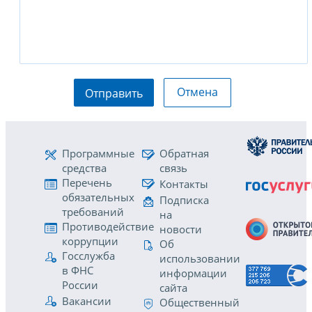
Отмена
Отправить
Программные
Обратная
средства
связь
Перечень
Контакты
обязательных
Подписка
требований
на
Противодействие
новости
коррупции
Об
Госслужба
использовании
в ФНС
информации
России
сайта
Вакансии
Общественный