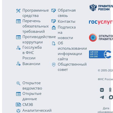
Программные
Обратная
средства
связь
Перечень
Контакты
обязательных
Подписка
требований
на
Противодействие
новости
коррупции
Об
Госслужба
использовании
в ФНС
информации
России
сайта
Вакансии
Общественный
совет
© 2005-202
ФНС Росси
Открытое
ведомство
Открытые
данные
СМЭВ
Дата
Аналитический
обновлени