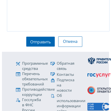
Отмена
Отправить
Программные
Обратная
средства
связь
Перечень
Контакты
обязательных
Подписка
требований
на
Противодействие
новости
коррупции
Об
Госслужба
использовании
в ФНС
информации
России