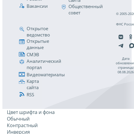
сайта
Вакансии
Общественный
совет
© 2005-202
ФНС Росси
Открытое
ведомство
Открытые
данные
СМЭВ
Дата
Аналитический
обновлени
портал
страницы
08.08.2026
Видеоматериалы
Карта
сайта
RSS
Цвет шрифта и фона
Обычный
Контрастный
Инверсия