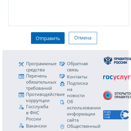
Отмена
Отправить
Программные
Обратная
средства
связь
Перечень
Контакты
обязательных
Подписка
требований
на
Противодействие
новости
коррупции
Об
Госслужба
использовании
в ФНС
информации
России
сайта
Вакансии
Общественный