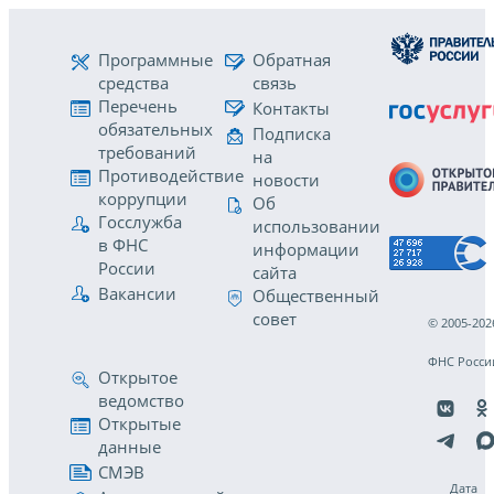
Программные
Обратная
средства
связь
Перечень
Контакты
обязательных
Подписка
требований
на
Противодействие
новости
коррупции
Об
Госслужба
использовании
в ФНС
информации
России
сайта
Вакансии
Общественный
совет
© 2005-202
ФНС Росси
Открытое
ведомство
Открытые
данные
СМЭВ
Дата