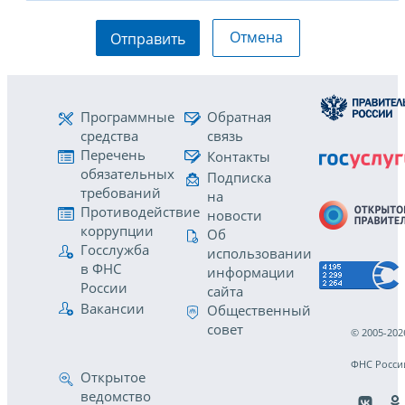
Отмена
Отправить
Программные
Обратная
средства
связь
Перечень
Контакты
обязательных
Подписка
требований
на
Противодействие
новости
коррупции
Об
Госслужба
использовании
в ФНС
информации
России
сайта
Вакансии
Общественный
совет
© 2005-202
ФНС Росси
Открытое
ведомство