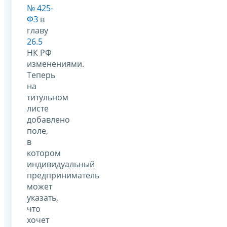
№ 425-
ФЗ
в
главу
26.5
НК РФ
изменениями.
Теперь
на
титульном
листе
добавлено
поле,
в
котором
индивидуальный
предприниматель
может
указать,
что
хочет