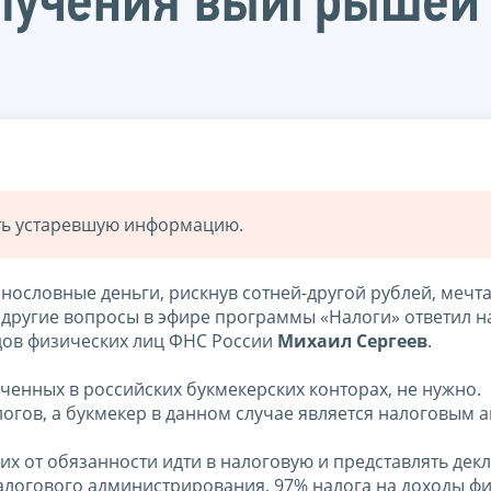
олучения выигрышей 
ать устаревшую информацию.
снословные деньги, рискнув сотней-другой рублей, мечт
 и другие вопросы в эфире программы «Налоги» ответил 
дов физических лиц ФНС России
Михаил Сергеев
.
ученных в российских букмекерских конторах, не нужно.
логов, а букмекер в данном случае является налоговым а
х от обязанности идти в налоговую и представлять дек
налогового администрирования. 97% налога на доходы ф