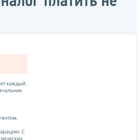
налог платить не
ает каждый.
начальник
гентом.
ларацию. С
изических