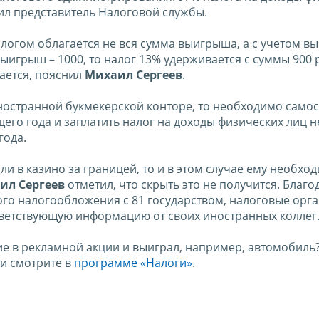
ил представитель Налоговой службы.
логом облагается не вся сумма выигрыша, а с учетом вы
а выигрыш – 1000, то налог 13% удерживается с суммы 900 
ается, пояснил
Михаил Сергеев
.
ностранной букмекерской конторе, то необходимо само
его года и заплатить налог на доходы физических лиц н
года.
и в казино за границей, то и в этом случае ему необхо
ил Сергеев
отметил, что скрыть это не получится. Благо
о налогообложения с 81 государством, налоговые орг
ветствующую информацию от своих иностранных коллег
ие в рекламной акции и выиграл, например, автомобиль?
ти смотрите в
программе «Налоги»
.