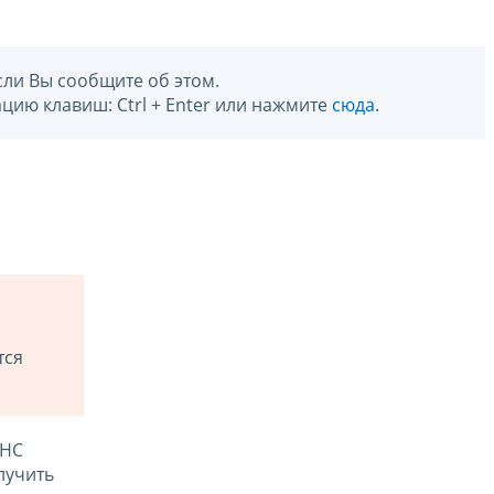
сли Вы сообщите об этом.
цию клавиш: Ctrl + Enter или нажмите
сюда
.
тся
ФНС
лучить