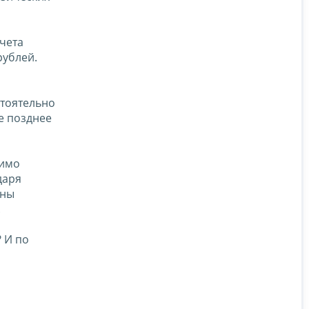
чета
рублей.
стоятельно
е позднее
димо
даря
аны
.
 И по