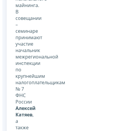
майнинга.
В
совещании
–
семинаре
принимают
участие
начальник
межрегиональной
инспекции
по
крупнейшим
налогоплательщикам
№ 7
ФНС
России
Алексей
Катяев
,
а
также