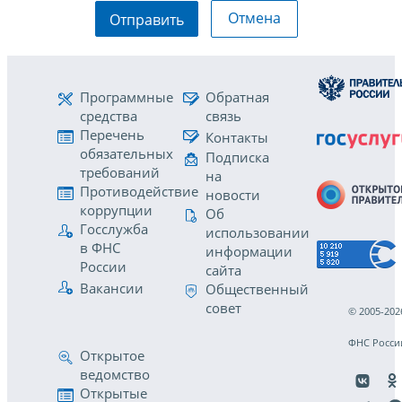
Отмена
Отправить
Программные
Обратная
средства
связь
Перечень
Контакты
обязательных
Подписка
требований
на
Противодействие
новости
коррупции
Об
Госслужба
использовании
в ФНС
информации
России
сайта
Вакансии
Общественный
совет
© 2005-202
ФНС Росси
Открытое
ведомство
Открытые