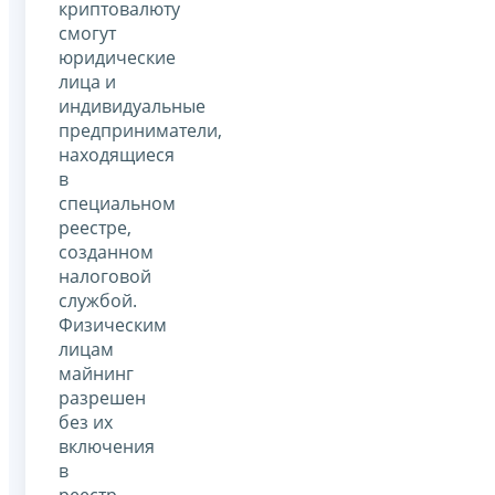
криптовалюту
смогут
юридические
лица и
индивидуальные
предприниматели,
находящиеся
в
специальном
реестре,
созданном
налоговой
службой.
Физическим
лицам
майнинг
разрешен
без их
включения
в
реестр,