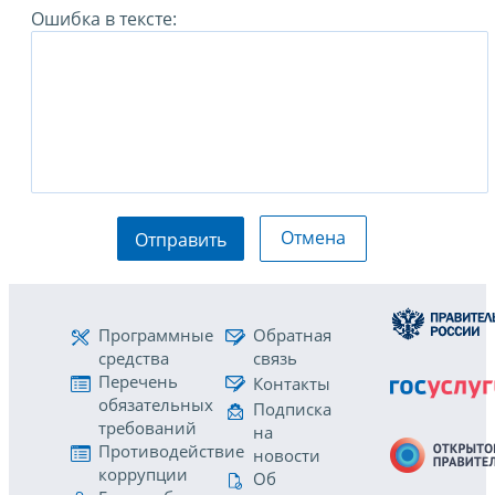
Ошибка в тексте:
Отмена
Отправить
Программные
Обратная
средства
связь
Перечень
Контакты
обязательных
Подписка
требований
на
Противодействие
новости
коррупции
Об