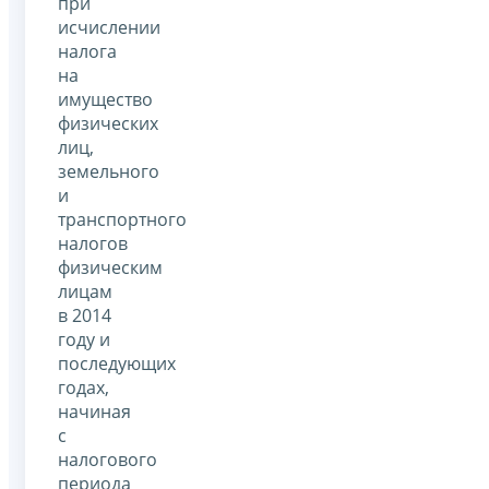
при
исчислении
налога
на
имущество
физических
лиц,
земельного
и
транспортного
налогов
физическим
лицам
в 2014
году и
последующих
годах,
начиная
с
налогового
периода