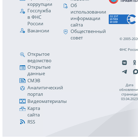
коррупции
Об
Госслужба
использовании
в ФНС
информации
России
сайта
Вакансии
Общественный
совет
© 2005-202
ФНС Росси
Открытое
ведомство
Открытые
данные
СМЭВ
Дата
Аналитический
обновлени
портал
страницы
03.04.2023
Видеоматериалы
Карта
сайта
RSS