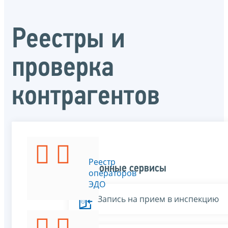
Реестры и
проверка
контрагентов
ЕГРЮЛ
Реестр
Электронные сервисы
и
операторов
ЕГРИП
ЭДО
Запись на прием в инспекцию