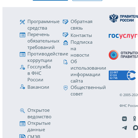
Программные
Обратная
средства
связь
Перечень
Контакты
обязательных
Подписка
требований
на
Противодействие
новости
коррупции
Об
Госслужба
использовании
в ФНС
информации
России
сайта
Вакансии
Общественный
совет
© 2005-202
ФНС Росси
Открытое
ведомство
Открытые
данные
СМЭВ