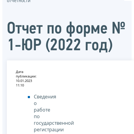
отчётности
Отчет по форме №
1-ЮР (2022 год)
Дата
публикации:
10.01.2023
11:10
Сведения
о
работе
по
государственной
регистрации