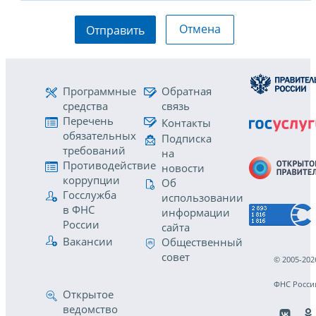
Отмена
Отправить
Программные
Обратная
средства
связь
Перечень
Контакты
обязательных
Подписка
требований
на
Противодействие
новости
коррупции
Об
Госслужба
использовании
в ФНС
информации
России
сайта
Вакансии
Общественный
совет
© 2005-202
ФНС Росси
Открытое
ведомство